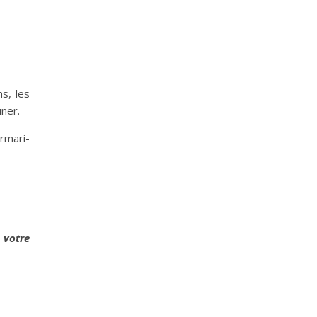
s, les
uner.
rmari-
 votre