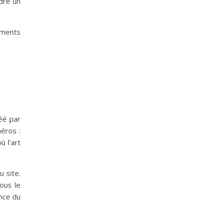
dre un
moments
éé par
éros :
 l’art
u site.
ous le
nce du