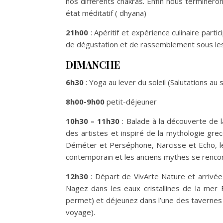
nos différents chakras. Enfin nous terminero
état méditatif ( dhyana)
21h00
: Apéritif et expérience culinaire par
de dégustation et de rassemblement sous les
DIMANCHE
6h30
: Yoga au lever du soleil (Salutations au s
8h00-9h00
petit-déjeuner
10h30 – 11h30
: Balade à la découverte de
des artistes et inspiré de la mythologie gre
Déméter et Perséphone, Narcisse et Echo, l
contemporain et les anciens mythes se rencon
12h30
: Départ de VivArte Nature et arrivée au
Nagez dans les eaux cristallines de la mer 
permet) et déjeunez dans l’une des tavernes 
voyage).