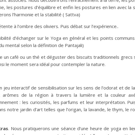
 sont associés. Nous découvrirons l’enracinement à la terre, les p
ie, les postures d’équilibre et enfin les postures en lien avec la
ons l’harmonie et la stabilité ( Sattva)
tente à l’ombre des oliviers. Puis débat sur l’expérience..
ibilité d’échanger sur le Yoga en général et les points communs
 du mental selon la définition de Pantajali)
 un café ou un thé et déguster des biscuits traditionnels grecs 
insi le moment sera idéal pour contempler la nature.
 jeu interactif de sensibilisation sur les sens de l’odorat et de l
x arômes de la région à travers la lumière et la couleur ax
nnement : les curiosités, les parfums et leur interprétation. Pu
s notre jardin d’art telles que l’origan, la lavande, le thym, le r
kras
. Nous pratiquerons une séance d’une heure de yoga en lie