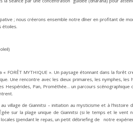
ns la séance par une concentration guidée (dharana) pour attein
ticipative ; nous créerons ensemble notre dîner en profitant de 
 étoiles.
oleil)
 la « FORÊT MYTHIQUE ». Un paysage étonnant dans la forêt cr
cque. Une rencontre avec les dieux primaires, les nymphes, les h
es Hespérides, Pan, Prométhée… un parcours scénographique où
trent.
 village de Giannitsi – initiation au mysticisme et à l’histoire d
Égée sur la plage unique de Giannitsi (si le temps et le vent n
locales (pendant le repas, un petit débriefing de notre expérie