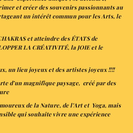
primer et créer des souvenirs passionnants au
rtageant un intérêt commun pour les Arts, le
CHAKRAS et atteindre des ÉTATS de
PPER LA CRÉATIVITÉ, la JOIE et le
x, un lieu joyeux et des artistes joyeux !!!!
rte d’un magnifique paysage, créé par des
ture
moureux de la Nature, de l’Art et Yoga, mais
nsible qui souhaite vivre une expérience