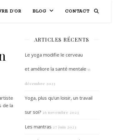
VRE D’OR
BLOG
CONTACT
ARTICLES RÉCENTS
en
Le yoga modifie le cerveau
et améliore la santé mentale
11
décembre 2023
rtiste
Yoga, plus qu’un loisir, un travail
 de la
sur soi?
26 novembre 2023
Les mantras
27 juin 2023