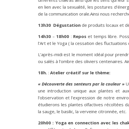
différents chakras ainsi que les sens qui leur
en lien avec la sexualité, les postures d’énerg
de la communication orale.Ainsi nous rechercher
13h30
Dégustation
de produits locaux et dé
14h30
–
18h00
:
Repos
et temps libre. Poss
l’Art et le Yoga ( la cessation des fluctuations
L’après-midi est le moment idéal pour prendre
ou salés à l’ombre des oliviers centenaires. A
18h.
:
Atelier créatif sur le thème:
« Découverte des senteurs par la couleur »
Un
une introduction unique aux plantes et au
l’observation et l’expression de notre enviro
étudierons les plantes olfactives récoltées dan
la sauge, le basilic, la verveine citronnée, etc.
20h00 :
Yoga en connection avec les cha