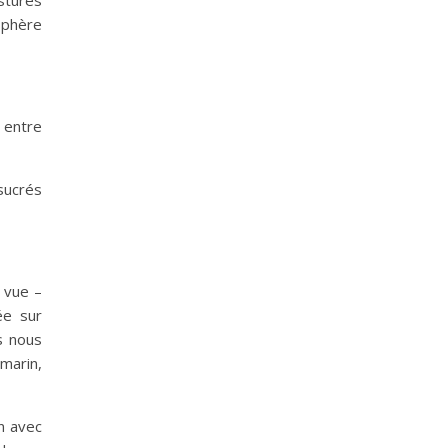
ostures
 sphère
 entre
sucrés
a vue –
ée sur
is nous
omarin,
n avec