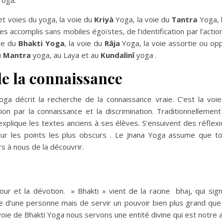
Yoga.
et voies du yoga, la voie du
Kriyà
Yoga, la voie du
Tantra
Yoga, l
es accomplis sans mobiles égoïstes, de l’identification par l’actio
oie du
Bhakti Yoga
, la voie du
Râja
Yoga, la voie assortie ou op
u
Mantra
yoga, au Laya et au
Kundalinî
yoga .
de la connaissance
oga décrit la recherche de la connaissance vraie. C’est la voie
ion par la connaissance et la discrimination. Traditionnellement
xplique les textes anciens à ses élèves. S’ensuivent des réflexi
sur les points les plus obscurs . Le Jnana Yoga assume que to
s à nous de la découvrir.
our et la dévotion. » Bhakti » vient de la racine bhaj, qui sign
ice d’une personne mais de servir un pouvoir bien plus grand que
voie de Bhakti Yoga nous servons une entité divine qui est notre 