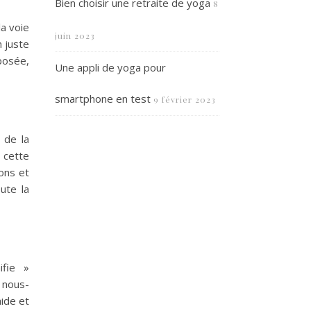
Bien choisir une retraite de yoga
8
a voie
juin 2023
n juste
posée,
Une appli de yoga pour
smartphone en test
9 février 2023
 de la
 cette
ons et
ute la
ifie »
 nous-
aide et