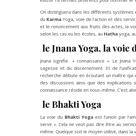
existe 18 termes différents pour nommer le 
On distinguera dans les différents systèmes 
du
Karma
Yoga, voie de l’action et des servic
et le renoncement aux fruits des actes, la v
selon les cas ou les écoles, au
Hatha
yoga, a
le Jnana Yoga, la voie 
Jnana signifie » connaissance ». Le Jnana Y
sagesse et du discernement. Et de l’unificat
recherche débute en écoutant un maître qui e
des discussions ainsi que des explications 
connaissance réside en nous-même. C’est alor
le Bhakti Yoga
La voie du
Bhakti Yoga
est l’union par l’am
servir ». Cela ne veut pas dire être au serv
même. Quelque soit le moyen utilisé, dans la 