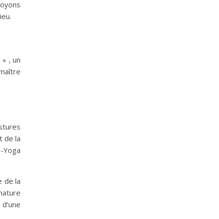
voyons
ieu.
 » , un
maître
stures
t de la
a-Yoga
e de la
 nature
 d’une