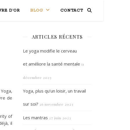
VRE D’OR
BLOG
CONTACT
ARTICLES RÉCENTS
Le yoga modifie le cerveau
et améliore la santé mentale
11
décembre 2023
 Yoga,
Yoga, plus qu’un loisir, un travail
vre de
sur soi?
26 novembre 2023
rity of
Les mantras
27 juin 2023
jà, il