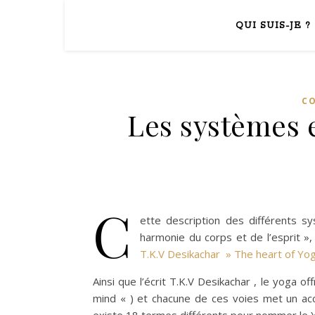
QUI SUIS-JE ?
CO
Les systèmes e
C
ette description des différents s
harmonie du corps et de l’esprit »,
T.K.V Desikachar » The heart of Yog
Ainsi que l’écrit T.K.V Desikachar , le yoga off
mind « ) et chacune de ces voies met un acce