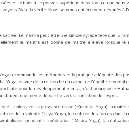
ensées et actions à ce pouvoir supérieur. dans tout ce que nous 
s voyons Dieu- la vérité. Nous sommes entièrement dévoués à D
e sacrée. Le mantra peut être une simple syllabe telle que » ram
nellement le mantra est donné de maître à élève lorsque le 
aja Yoga recommande les méthodes et la pratique adéquate des po
ha-Yoga, en vue de la recherche du calme, de l’équilibre mental e
 importante pour le développement mental, c’est pourquoi le Hath
constituent une même démarche vers la libération de l’esprit.
ue : l’union avec la puissance divine ( Kundalini Yoga), la maîtris
ntrôle de la volonté ( Laya Yoga), le contrôle des forces dans la
symboliques pendant la méditation ( Mudra Yoga), la réalisation