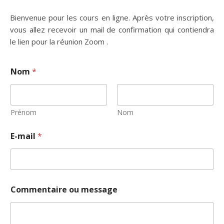
Bienvenue pour les cours en ligne. Après votre inscription,
vous allez recevoir un mail de confirmation qui contiendra
le lien pour la réunion Zoom .
N
Nom
*
o
m
o
u
E
Prénom
Nom
-
m
E-mail
*
a
i
l
Commentaire ou message