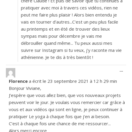
chère Claude ! Et puis de savoir que tu continues à
pratiquer avec moi à travers ces vidéos, rien ne
peut me faire plus plaisir ! Alors bien entendu je
vais en tourner d'autres...C'est un peu plus facile
au printemps et en été de trouver des lieux
sympas mais pour décembre je vais me
débrouiller quand même... Tu peux aussi mes
suivre sur Instagram si tu veux, j'y raconte ma vie
athénienne. Je te dis à très bientôt !
Ouvr
...
Florence
a écrit le
23 septembre 2021
à
12 h 29 min
Bonjour Viviane,
J’espère que vous allez bien, que vos nouveaux projets
peuvent voir le jour. Je voulais vous remercier car grâce à
vous et aux vidéos qui sont en ligne, je peux continuer à
pratiquer Le yoga à chaque fois que j’en ai besoin.
C’est à chaque fois une chance de me ressourcer...
Alors merci encore