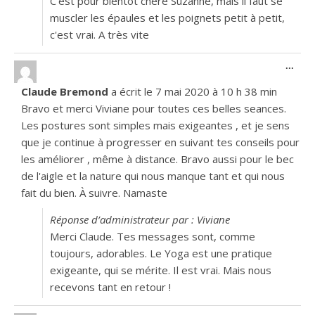
C'est pour bientôt chère Suzanne, mais il faut se
muscler les épaules et les poignets petit à petit,
c'est vrai. A très vite
Ouvr
...
Claude Bremond
a écrit le
7 mai 2020
à
10 h 38 min
Bravo et merci Viviane pour toutes ces belles seances.
Les postures sont simples mais exigeantes , et je sens
que je continue à progresser en suivant tes conseils pour
les améliorer , même à distance. Bravo aussi pour le bec
de l'aigle et la nature qui nous manque tant et qui nous
fait du bien. À suivre. Namaste
Réponse d’administrateur par : Viviane
Merci Claude. Tes messages sont, comme
toujours, adorables. Le Yoga est une pratique
exigeante, qui se mérite. Il est vrai. Mais nous
recevons tant en retour !