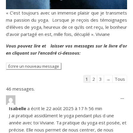
« C’est toujours avec un immense plaisir que je transmets
ma passion du yoga. Lorsque je reçois des témoignages
d’élèves de yoga, heureux de ce qu’ils ont reçu, le bonheur
d’avoir partagé en est, mille fois, décuplé ». Viviane
Vous pouvez lire et laisser vos messages sur le livre d’or
en cliquant sur l’encadré ci-dessous:
Navigation dans la liste 
1
2
3
→
Tous
46 messages.
Ouvr
...
Isabelle
a écrit le
22 août 2025
à
17 h 56 min
J ai pratiqué assidûment le yoga pendant plus d une
année avec toi Viviane. Ta pratique du yoga est posée, et
précise. Elle nous permet de nous centrer, de nous