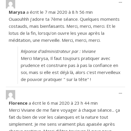
Ouvr
...
Marysa
a écrit le
7 mai 2020
à
8 h 56 min
Ouaouhhh j'adore ta 7ème séance. Quelques moments
costauds, mais bienfaisants. Merci, merci, merci. Et le
lotus de la fin, lorsqu'on ouvre les yeux après la
méditation, une merveille. Merci, merci, merci.
Réponse d’administrateur par : Viviane
Merci Marysa, Il faut toujours pratiquer avec
prudence et construire pas à pas la confiance en
soi, mais si elle est déjà là, alors c'est merveilleux
de pouvoir pratiquer " sur la tête" !
Ouvr
...
Florence
a écrit le
6 mai 2020
à
23 h 44 min
Merci Viviane de me faire voyager à chaque séance... ça
fait du bien de voir les calanques et la nature tout
simplement. Je me sens vraiment plus apaisée après
chaque pratique. Merci d’être toujours là pour nous