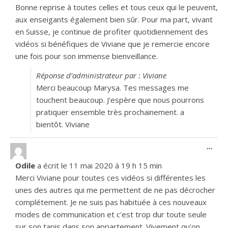
Bonne reprise à toutes celles et tous ceux qui le peuvent,
aux enseigants également bien sûr. Pour ma part, vivant
en Suisse, je continue de profiter quotidiennement des
vidéos si bénéfiques de Viviane que je remercie encore
une fois pour son immense bienveillance.
Réponse d’administrateur par : Viviane
Merci beaucoup Marysa. Tes messages me
touchent beaucoup. J'espère que nous pourrons
pratiquer ensemble très prochainement. a
bientôt. Viviane
Ouvr
...
Odile
a écrit le
11 mai 2020
à
19 h 15 min
Merci Viviane pour toutes ces vidéos si différentes les
unes des autres qui me permettent de ne pas décrocher
complétement. Je ne suis pas habituée à ces nouveaux
modes de communication et c'est trop dur toute seule
sur son tapis dans son appartement. Vivement qu'on