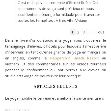
C'est moi qui vous remercie d'être si fidèle. Oui
ces moments de yoga sont précieux et nous
insufflent une énergie formidable pour traverser
toutes les tempêtes . A très vite. Viviane
Navigation dans la liste 
1
2
3
→
Tous
Dans le livre d’or du studio arts-yoga, vous trouverez le
témoignage d’élèves, d’hôtels pour lesquels il m’est arrivé
d’intervenir en tant qu’enseignante de yoga en français ou
en anglais, comme le
Peppercorn Beach Resort
au
Vietnam. Et des commentaires sur les vidéos tournées
pendant le confinement qui ont permis aux élèves du
studio arts-yoga de poursuivre leur pratique.
ARTICLES RÉCENTS
Le yoga modifie le cerveau et améliore la santé mentale
11
décembre 2023