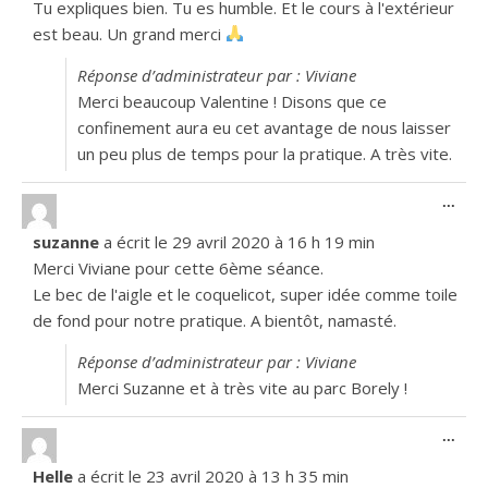
Tu expliques bien. Tu es humble. Et le cours à l'extérieur
est beau. Un grand merci
Réponse d’administrateur par : Viviane
Merci beaucoup Valentine ! Disons que ce
confinement aura eu cet avantage de nous laisser
un peu plus de temps pour la pratique. A très vite.
Ouvr
...
suzanne
a écrit le
29 avril 2020
à
16 h 19 min
Merci Viviane pour cette 6ème séance.
Le bec de l'aigle et le coquelicot, super idée comme toile
de fond pour notre pratique. A bientôt, namasté.
Réponse d’administrateur par : Viviane
Merci Suzanne et à très vite au parc Borely !
Ouvr
...
Helle
a écrit le
23 avril 2020
à
13 h 35 min