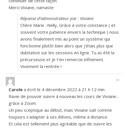
continuer de cette façon.
Merci Viviane, namaste
Réponse d’administrateur par : Viviane
Chère Marie -Nelly, Grâce à votre constance ( et
souvent votre patience envers la technique ) nous
avons finalement mis au point un système qui
fonctionne plutôt bien alors que j'étais plus que
dubitative sur les sessions en ligne. Tu as été la
précurseuse et je t'en remercie infiniment.
Vivement la rentrée !
Ouvr
...
Carole
a écrit le
4 décembre 2022
à
21 h 12 min
Ravie de pouvoir suivre à nouveau les cours de Viviane...
grâce à Zoom.
Un peu sceptique au début, mais Viviane sait comme
toujours s'adapter à ses éléves, même à distance.
Et cela est tellement plus agréable que de suivre les