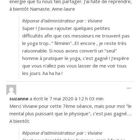
energie que tu nous fais partager. J'ai hâte de reprendre,
à bientôt Namaste. Anne-laure
Réponse d’administrateur par : Viviane
Super ! J'avoue rajouter quelques petites
difficultés afin que ces messieurs ne trouvent pas
le yoga trop..." féminin"...Et encore , je reste très
raisonnable. Si nous avons converti un "seul"
homme à pratiquer le yoga, c'est gagné ! J'espère
que vous n'allez pas vous lasser de me voir tous
les jours .ha ha ha !
Ouvr
...
suzanne
a écrit le
7 mai 2020
à
12 h 03 min
Merci Viviane pour cette 7ème séance, mais pour moi "le
mental plus puissant que le physique", c'est pas gagné….
A bientôt.
Réponse d’administrateur par : Viviane