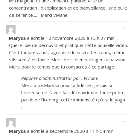
lieu magique et une ambiance paisible faite de
concentration , d'application et de bienveillance : une bulle
de serenite ...... Merci Viviane
Ouvr
...
Marysa
a écrit le
12 novembre 2020
à
15 h 37 min
Quelle joie de découvrir et pratiquer cette nouvelle vidéo.
C'est toujours aussi agréable de suivre tes cours, même
s'ils sont à distance. Merci de si bien partager ta passion.
Merci pour le temps que tu consacres à ce partage.
Réponse d’administrateur par : Viviane
Merci à toi Marysa pour ta fidélité . Je suis si
heureuse de t'avoir fait découvrir une toute petite
partie de l'iceberg, cette immensité qu'est le yoga
.
Ouvr
...
Marysa
a écrit le
8 septembre 2020
à
11 h 54 min